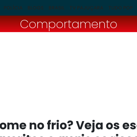
POLÍCIA
BLOGS
BRASIL
TV PAJUÇARA
TUDO POP
Comportamento
ome no frio? Veja os e