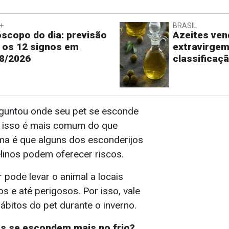
+
BRASIL
scopo do dia: previsão
Azeites ve
 os 12 signos em
extravirge
8/2026
classificaç
rguntou onde seu pet se esconde
ue isso é mais comum do que
ma é que alguns dos esconderijos
elinos podem oferecer riscos.
 pode levar o animal a locais
s e até perigosos. Por isso, vale
hábitos do pet durante o inverno.
os se escondem mais no frio?