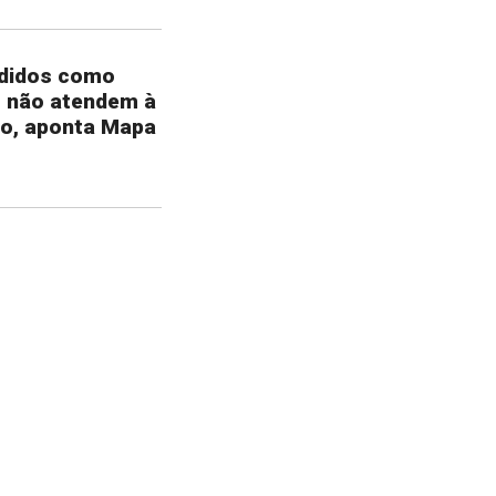
ndidos como
m não atendem à
ão, aponta Mapa