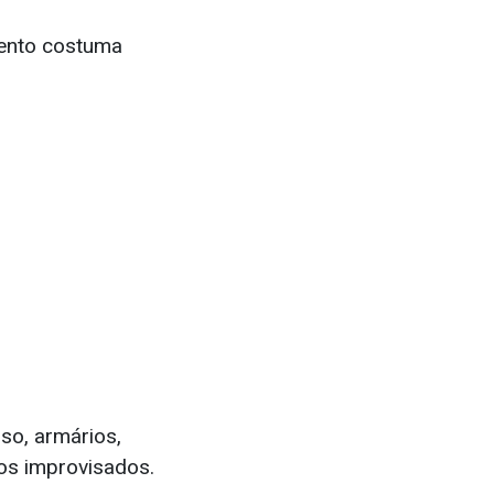
mento costuma
sso, armários,
os improvisados.