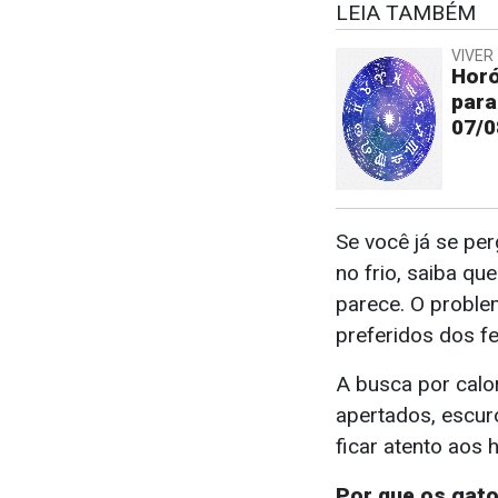
LEIA TAMBÉM
VIVER 
Horó
para
07/0
Se você já se pe
no frio, saiba q
parece. O proble
preferidos dos f
A busca por calor
apertados, escuro
ficar atento aos 
Por que os gat