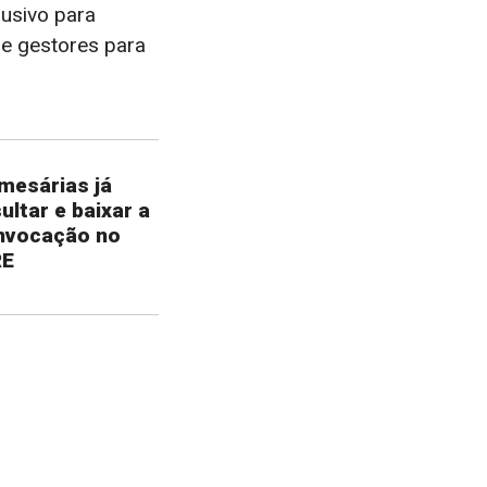
lusivo para
 e gestores para
mesárias já
ltar e baixar a
onvocação no
RE