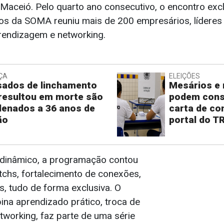
Maceió. Pelo quarto ano consecutivo, o encontro exc
iros da SOMA reuniu mais de 200 empresários, líderes
endizagem e networking.
ÇA
ELEIÇÕES
ados de linchamento
Mesários e 
resultou em morte são
podem consu
enados a 36 anos de
carta de c
ão
portal do T
dinâmico, a programação contou
tchs, fortalecimento de conexões,
os, tudo de forma exclusiva. O
ina aprendizado prático, troca de
tworking, faz parte de uma série