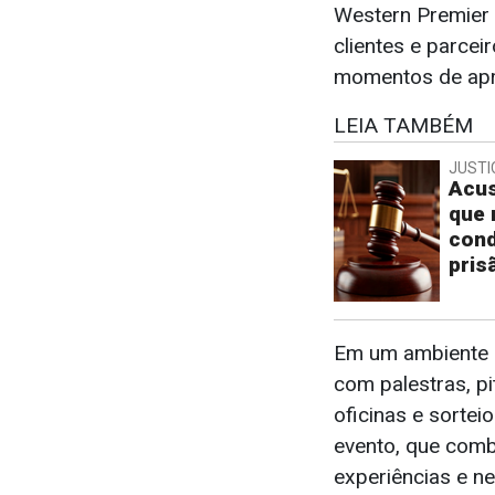
Western Premier 
clientes e parce
momentos de apr
LEIA TAMBÉM
JUSTI
Acus
que 
cond
pris
Em um ambiente 
com palestras, pi
oficinas e sortei
evento, que comb
experiências e ne