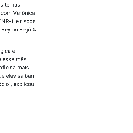
os temas
 com Verônica
“NR-1 e riscos
 Reylon Feijó &
égica e
ue esse mês
oficina mais
ue elas saibam
cio”, explicou