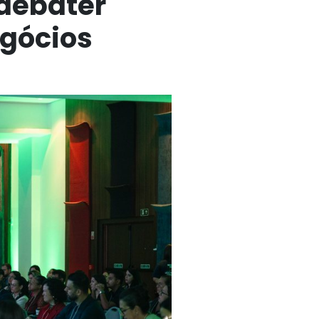
debater
egócios