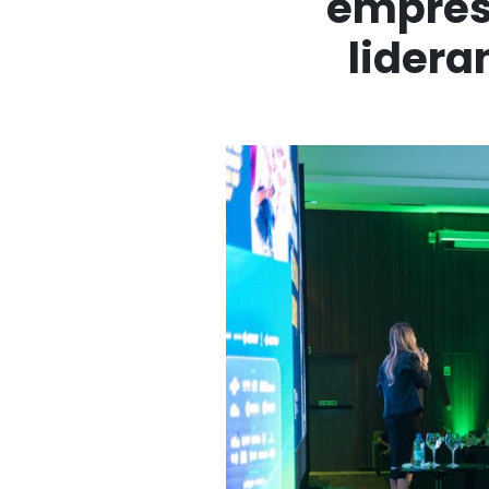
empres
lidera