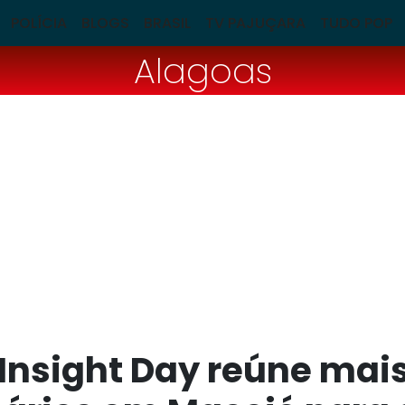
POLÍCIA
BLOGS
BRASIL
TV PAJUÇARA
TUDO POP
Alagoas
Insight Day reúne mais