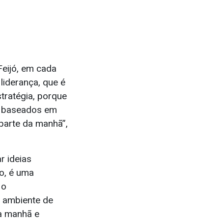
Feijó, em cada
liderança, que é
tratégia, porque
s baseados em
 parte da manhã”,
r ideias
o, é uma
 o
o ambiente de
a manhã e