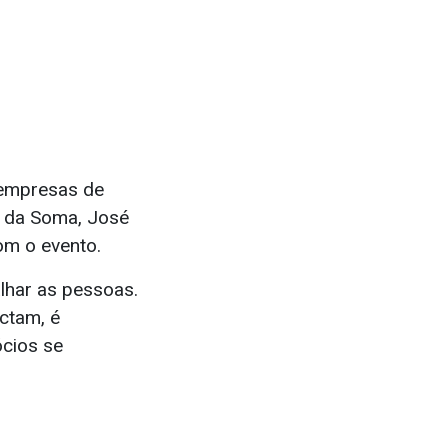
 empresas de
o da Soma, José
om o evento.
alhar as pessoas.
ctam, é
ócios se