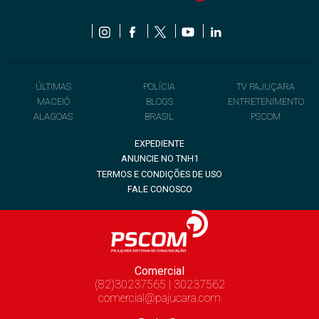
ÚLTIMAS
POLÍCIA
TV PAJUÇARA
MACEIÓ
BLOGS
ENTRETENIMENTO
ALAGOAS
BRASIL
PSCOM
EXPEDIENTE
ANUNCIE NO TNH1
TERMOS E CONDIÇÕES DE USO
FALE CONOSCO
Comercial
(82)30237565 | 30237562
comercial@pajucara.com