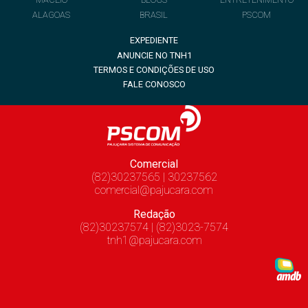
ALAGOAS
BRASIL
PSCOM
EXPEDIENTE
ANUNCIE NO TNH1
TERMOS E CONDIÇÕES DE USO
FALE CONOSCO
Comercial
(82)30237565 | 30237562
comercial@pajucara.com
Redação
(82)30237574 | (82)3023-7574
tnh1@pajucara.com