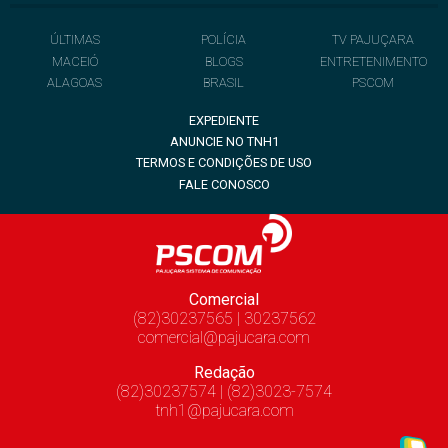
ÚLTIMAS
POLÍCIA
TV PAJUÇARA
MACEIÓ
BLOGS
ENTRETENIMENTO
ALAGOAS
BRASIL
PSCOM
EXPEDIENTE
ANUNCIE NO TNH1
TERMOS E CONDIÇÕES DE USO
FALE CONOSCO
Comercial
(82)30237565 | 30237562
comercial@pajucara.com
Redação
(82)30237574 | (82)3023-7574
tnh1@pajucara.com