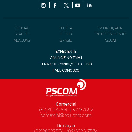
ÚLTIMAS
POLÍCIA
TV PAJUÇARA
MACEIÓ
BLOGS
ENTRETENIMENTO
ALAGOAS
BRASIL
PSCOM
EXPEDIENTE
ANUNCIE NO TNH1
TERMOS E CONDIÇÕES DE USO
FALE CONOSCO
Comercial
(82)30237565 | 30237562
comercial@pajucara.com
Redação
(82)30237574 | (82)3023-7574