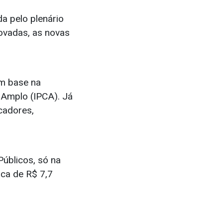
a pelo plenário
ovadas, as novas
om base na
 Amplo (IPCA). Já
icadores,
úblicos, só na
rca de R$ 7,7