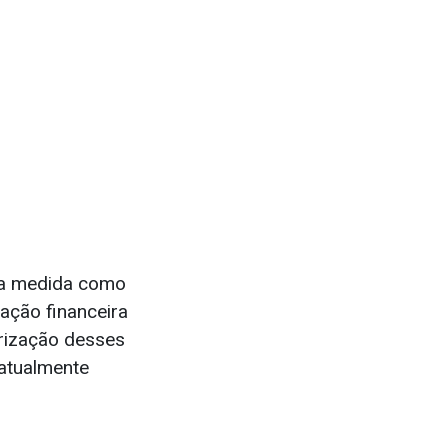
u a medida como
zação financeira
orização desses
 atualmente