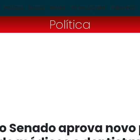
POLÍCIA
BLOGS
BRASIL
TV PAJUÇARA
TUDO POP
Política
 Senado aprova novo p