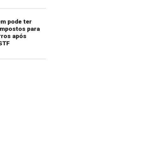
em pode ter
impostos para
rros após
 STF