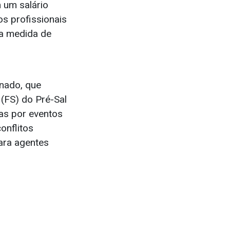
 um salário
s profissionais
ma medida de
nado, que
(FS) do Pré-Sal
as por eventos
onflitos
para agentes