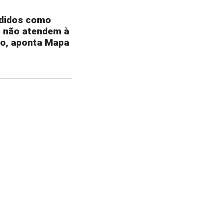
ndidos como
m não atendem à
ão, aponta Mapa