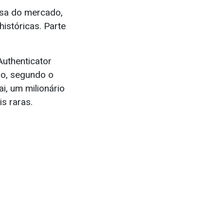
osa do mercado,
istóricas. Parte
Authenticator
ão, segundo o
i, um milionário
s raras.