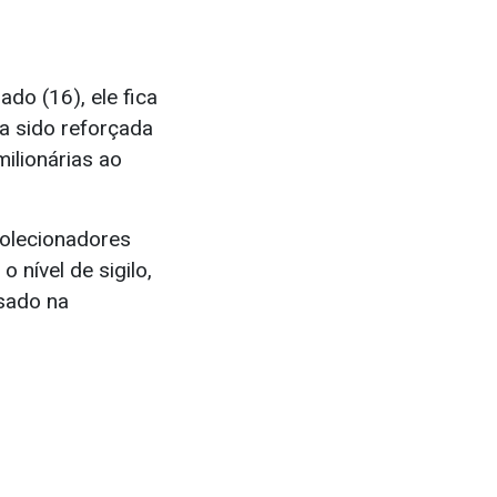
do (16), ele fica
ia sido reforçada
ilionárias ao
colecionadores
 nível de sigilo,
usado na