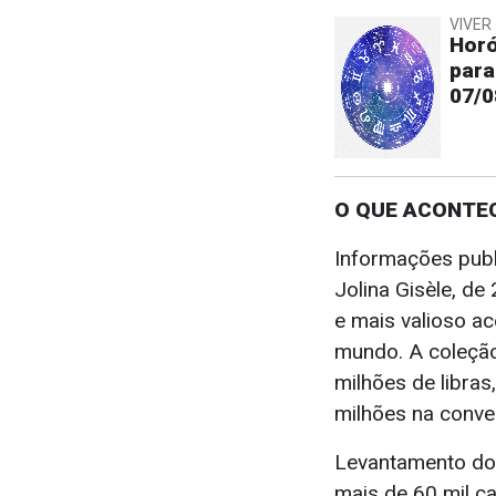
VIVER 
Horó
para
07/0
O QUE ACONTE
Informações pub
Jolina Gisèle, de
e mais valioso a
mundo. A coleção
milhões de libras
milhões na conve
Levantamento do s
mais de 60 mil ca