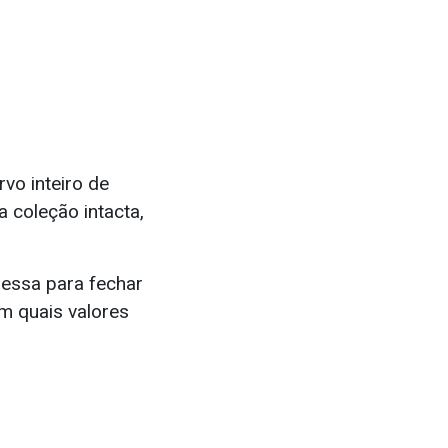
rvo inteiro de
 coleção intacta,
ressa para fechar
m quais valores