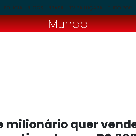
POLÍCIA
BLOGS
BRASIL
TV PAJUÇARA
TUDO POP
Mundo
e milionário quer vende