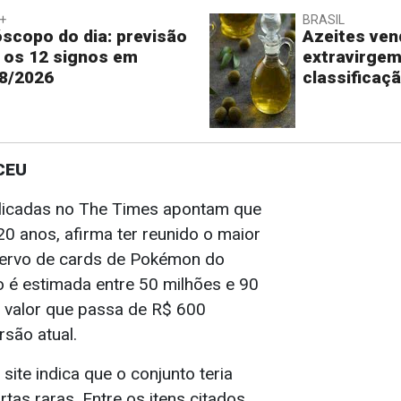
+
BRASIL
scopo do dia: previsão
Azeites ve
 os 12 signos em
extravirge
8/2026
classificaç
CEU
licadas no The Times apontam que
 20 anos, afirma ter reunido o maior
cervo de cards de Pokémon do
 é estimada entre 50 milhões e 90
, valor que passa de R$ 600
rsão atual.
ite indica que o conjunto teria
rtas raras. Entre os itens citados