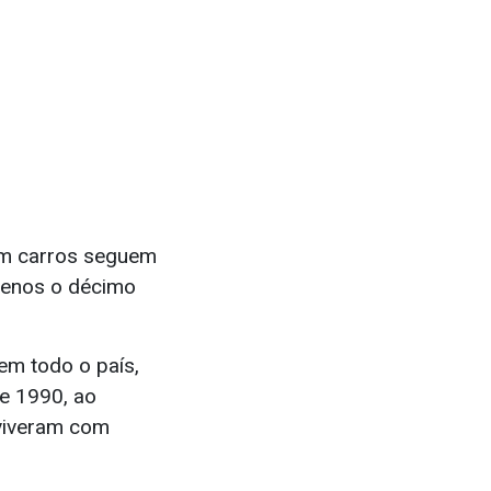
em carros seguem
menos o décimo
m todo o país,
e 1990, ao
viveram com