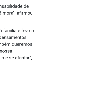
nsabilidade de
á mora", afirmou
 família e fez um
s pensamentos
 Também queremos
 nossa
o e se afastar",