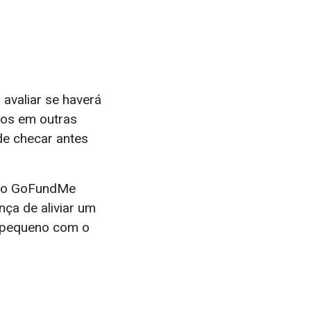
 avaliar se haverá
dos em outras
de checar antes
a do GoFundMe
ça de aliviar um
 pequeno com o