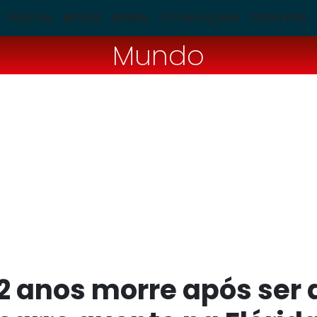
POLÍCIA
BLOGS
BRASIL
TV PAJUÇARA
TUDO POP
Mundo
2 anos morre após ser