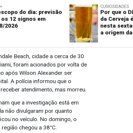
+
CURIOSIDADES
scopo do dia: previsão
Por que o Di
 os 12 signos em
da Cerveja 
8/2026
nesta sexta
a origem da
andale Beach, cidade a cerca de 30
iami, foram acionados por volta de
o após Wilson Alexander ser
tal. A polícia informou que o
receber atendimento, mas morreu.
mam que a investigação está em
a não divulgaram por quanto
ficou no veículo. No domingo, o
a região chegou a 38°C.