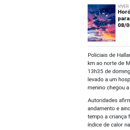
VIVER 
Horó
para
08/0
Policiais de Hall
km ao norte de M
13h35 de doming
levado a um hospi
menino chegou a 
Autoridades afir
andamento e aind
tempo a criança 
índice de calor n