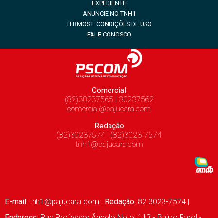
EXPEDIENTE
ANUNCIE NO TNH1
TERMOS E CONDIÇÕES DE USO
FALE CONOSCO
Comercial
(82)30237565 | 30237562
comercial@pajucara.com
Redação
(82)30237574 | (82)3023-7574
tnh1@pajucara.com
E-mail:
tnh1@pajucara.com
|
Redação:
82 3023-7574 |
Endereço:
Rua Professor Ângelo Neto, 113 - Bairro Farol -