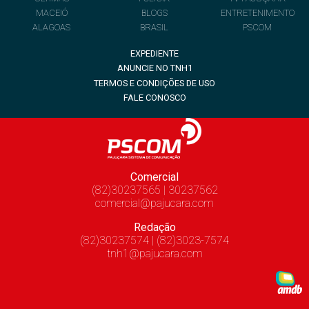
MACEIÓ
BLOGS
ENTRETENIMENTO
ALAGOAS
BRASIL
PSCOM
EXPEDIENTE
ANUNCIE NO TNH1
TERMOS E CONDIÇÕES DE USO
FALE CONOSCO
Comercial
(82)30237565 | 30237562
comercial@pajucara.com
Redação
(82)30237574 | (82)3023-7574
tnh1@pajucara.com