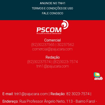
ANUNCIE NO TNH1
TERMOS E CONDIÇÕES DE USO
FALE CONOSCO
Comercial
(82)30237565 | 30237562
comercial@pajucara.com
Redação
(82)30237574 | (82)3023-7574
tnh1@pajucara.com
E-mail:
tnh1@pajucara.com
|
Redação:
82 3023-7574 |
Endereço:
Rua Professor Ângelo Neto, 113 - Bairro Farol -